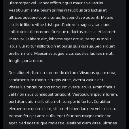
ullamcorper vel. Donec efficitur quis mauris vel iaculis.
Vestibulum ante ipsum primis in faucibus orci luctus et
ultrices posuere cubilia curae; Suspendisse potenti. Mauris
iaculis id libero vitae tristique. Proin vel magna vitae nunc
sollicitudin ullamcorper. Quisque ut luctus massa, et laoreet
libero. Nulla libero elit, lobortis eget orci id, tempus mollis
lacus. Curabitur sollicitudin et purus quis cursus. Sed aliquet
pretium nulla. Maecenas augue arcu, sodales facilisis mi ut,
fringilla porta dolor.
Duis aliquet diam eu commodo dictum. Vivamus quam urna,
condimentum rhoncus turpis vitae, viverra varius est.
Phasellus tincidunt orci tincidunt viverra iaculis. Proin finibus
velit non risus consequat tincidunt. Vestibulum ipsum lorem,
porttitor quis mollis sit amet, tempor id tortor. Curabitur
elementum quam diam, sit amet bibendum leo vehicula eu.
Aenean feugiat ante nulla, eget faucibus magna molestie
eget. Sed eget augue molestie, eleifend diam vitae, ultricies