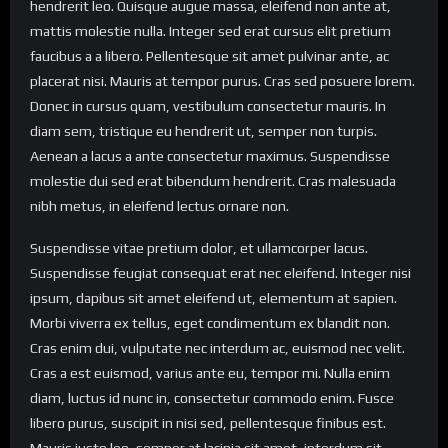
hendrerit leo. Quisque augue massa, eleifend non ante at,
mattis molestie nulla. Integer sed erat cursus elit pretium
faucibus a a libero. Pellentesque sit amet pulvinar ante, ac
placerat nisi. Mauris at tempor purus. Cras sed posuere lorem.
Donec in cursus quam, vestibulum consectetur mauris. In
diam sem, tristique eu hendrerit ut, semper non turpis.
Aenean a lacus a ante consectetur maximus. Suspendisse
molestie dui sed erat bibendum hendrerit. Cras malesuada
nibh metus, in eleifend lectus ornare non.
Suspendisse vitae pretium dolor, et ullamcorper lacus.
Suspendisse feugiat consequat erat nec eleifend. Integer nisi
ipsum, dapibus sit amet eleifend ut, elementum at sapien.
Morbi viverra ex tellus, eget condimentum ex blandit non.
Cras enim dui, vulputate nec interdum ac, euismod nec velit.
Cras a est euismod, varius ante eu, tempor mi. Nulla enim
diam, luctus id nunc in, consectetur commodo enim. Fusce
libero purus, suscipit in nisi sed, pellentesque finibus est.
Mauris justo leo, semper at lacinia sit amet, interdum sit