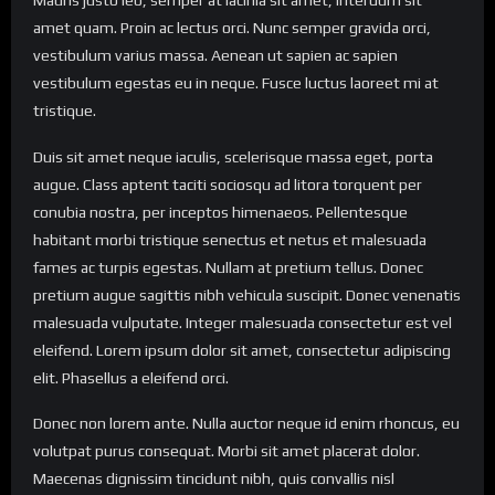
amet quam. Proin ac lectus orci. Nunc semper gravida orci,
vestibulum varius massa. Aenean ut sapien ac sapien
vestibulum egestas eu in neque. Fusce luctus laoreet mi at
tristique.
Duis sit amet neque iaculis, scelerisque massa eget, porta
augue. Class aptent taciti sociosqu ad litora torquent per
conubia nostra, per inceptos himenaeos. Pellentesque
habitant morbi tristique senectus et netus et malesuada
fames ac turpis egestas. Nullam at pretium tellus. Donec
pretium augue sagittis nibh vehicula suscipit. Donec venenatis
malesuada vulputate. Integer malesuada consectetur est vel
eleifend. Lorem ipsum dolor sit amet, consectetur adipiscing
elit. Phasellus a eleifend orci.
Donec non lorem ante. Nulla auctor neque id enim rhoncus, eu
volutpat purus consequat. Morbi sit amet placerat dolor.
Maecenas dignissim tincidunt nibh, quis convallis nisl