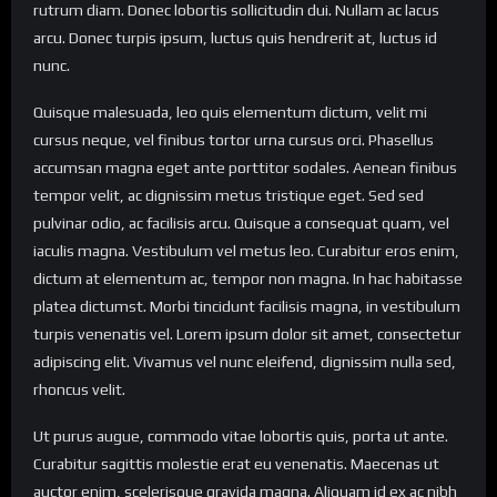
rutrum diam. Donec lobortis sollicitudin dui. Nullam ac lacus
arcu. Donec turpis ipsum, luctus quis hendrerit at, luctus id
nunc.
Quisque malesuada, leo quis elementum dictum, velit mi
cursus neque, vel finibus tortor urna cursus orci. Phasellus
accumsan magna eget ante porttitor sodales. Aenean finibus
tempor velit, ac dignissim metus tristique eget. Sed sed
pulvinar odio, ac facilisis arcu. Quisque a consequat quam, vel
iaculis magna. Vestibulum vel metus leo. Curabitur eros enim,
dictum at elementum ac, tempor non magna. In hac habitasse
platea dictumst. Morbi tincidunt facilisis magna, in vestibulum
turpis venenatis vel. Lorem ipsum dolor sit amet, consectetur
adipiscing elit. Vivamus vel nunc eleifend, dignissim nulla sed,
rhoncus velit.
Ut purus augue, commodo vitae lobortis quis, porta ut ante.
Curabitur sagittis molestie erat eu venenatis. Maecenas ut
auctor enim, scelerisque gravida magna. Aliquam id ex ac nibh