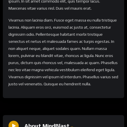
ipsum. In sit amet commodo elit, quis tempor lacus.
Maecenas vitae varius nisl. Duis vel mauris erat.
Vivamus non lacinia diam. Fusce eget massa eu nulla tristique
lacinia. Aliquam eros orci, euismod ac justo at, consectetur
dignissim odio. Pellentesque habitant morbi tristique
senectus et netus et malesuada fames ac turpis egestas. In
non aliquet neque, aliquet sodales quam. Nullam massa
lorem, pulvinar eu blandit vitae, rhoncus ac ligula. Nunc eros
purus, dictum quis rhoncus vel, malesuada ac quam. Phasellus
nec leo vitae magna vehicula vestibulum eleifend eget ligula.
Vivamus dignissim vel ipsum id interdum. Phasellus varius sed
justo vel venenatis. Quisque eu hendrerit nulla.
About MindBlast