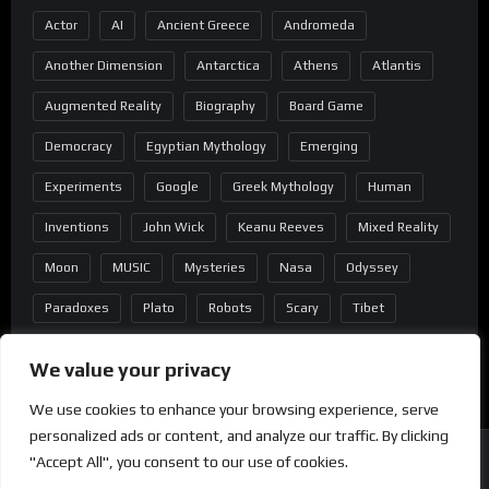
Actor
AI
Ancient Greece
Andromeda
Another Dimension
Antarctica
Athens
Atlantis
Augmented Reality
Biography
Board Game
Democracy
Egyptian Mythology
Emerging
Experiments
Google
Greek Mythology
Human
Inventions
John Wick
Keanu Reeves
Mixed Reality
Moon
MUSIC
Mysteries
Nasa
Odyssey
Paradoxes
Plato
Robots
Scary
Tibet
Virtual Reality
Wild West
Wormhole
We value your privacy
We use cookies to enhance your browsing experience, serve
personalized ads or content, and analyze our traffic. By clicking
"Accept All", you consent to our use of cookies.
Copyright
®
2022 Mindblast - Powered by Wordpress